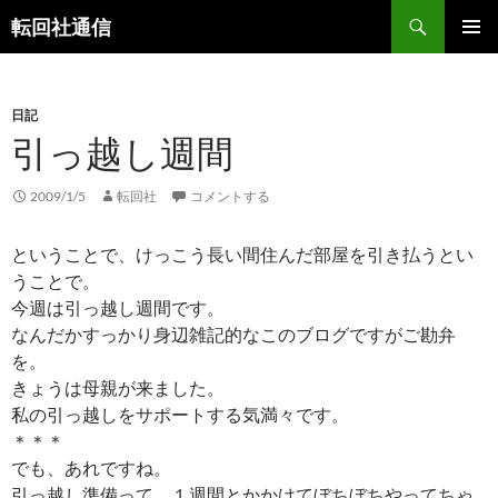
コ
検
転回社通信
ン
索
メインメ
テ
ニュー
ン
ツ
日記
引っ越し週間
へ
ス
キ
2009/1/5
転回社
コメントする
ッ
プ
ということで、けっこう長い間住んだ部屋を引き払うとい
うことで。
今週は引っ越し週間です。
なんだかすっかり身辺雑記的なこのブログですがご勘弁
を。
きょうは母親が来ました。
私の引っ越しをサポートする気満々です。
＊＊＊
でも、あれですね。
引っ越し準備って、１週間とかかけてぼちぼちやってちゃ