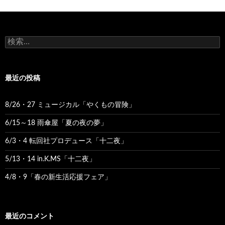
ナ
ビ
検
ゲ
索:
ー
最近の投稿
シ
ョ
8/26・27 ミュージカル「やくもの冒険」
ン
6/15～18 雨傘屋「夏の夜の夢」
6/3・4 転回社プロデュース「十二夜」
5/13・14 in.K.MS「十二夜」
4/8・9「春の新生活応援フェア」
最近のコメント