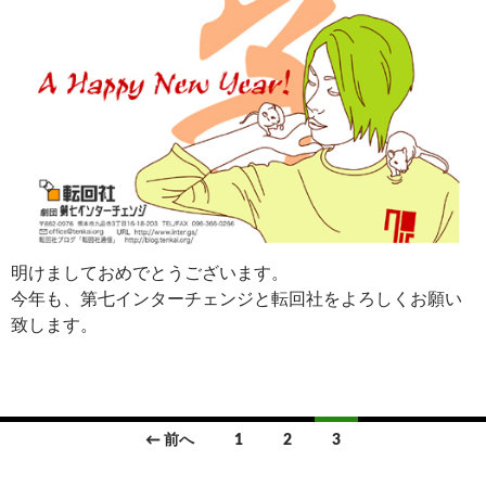
明けましておめでとうございます。
今年も、第七インターチェンジと転回社をよろしくお願い
致します。
投
← 前へ
1
2
3
稿