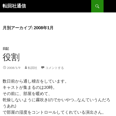
コ
検
転回社通信
ン
索
テ
ン
ツ
月別アーカイブ: 2008年1月
へ
ス
キ
日記
ッ
役割
プ
2008/1/9
転回社
コメントする
数日前から通し稽古をしています。
キャストが集まるのは20時。
その前に、部屋を暖めて、
乾燥しないように霧吹き(のでかいやつ…なんていうんだろ
うあれ)
で部屋の湿度をコントロールしてくれている演出さん。