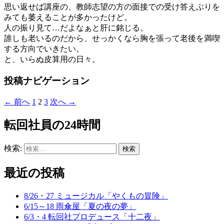
思い返せば講座の、教師志望の方の面接での受け答えぶりを
みても萎えることが多かったけど。
人の振り見て…だよなぁと肝に銘じる。
誰しも老いるのだから、せっかくなら胸を張って老後を満喫
する方向でいきたい。
と、いらぬ皮算用の日々。
投稿ナビゲーション
← 前へ
1
2
3
次へ →
転回社員の24時間
検索:
最近の投稿
8/26・27 ミュージカル「やくもの冒険」
6/15～18 雨傘屋「夏の夜の夢」
6/3・4 転回社プロデュース「十二夜」