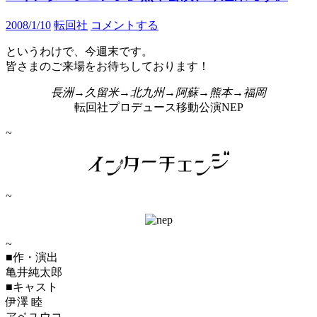
2008/1/10
転回社
コメントする
というわけで、今週末です。
皆さまのご来場をお待ちしております！
長洲→久留米→北九州→阿蘇→熊本→福岡
転回社プロデュース移動公演NEP
~
~
~
■作・演出
亀井純太郎
■キャスト
伊澤 睦
アベユウコ