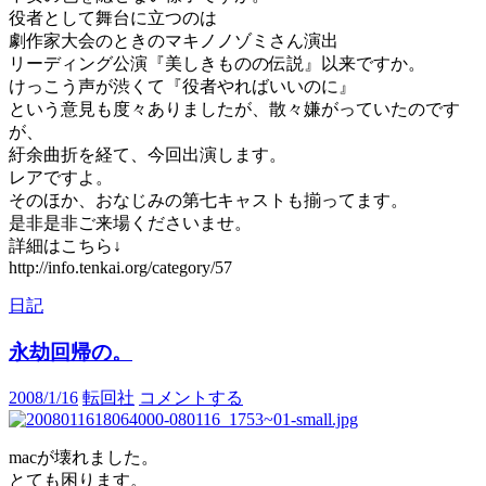
役者として舞台に立つのは
劇作家大会のときのマキノノゾミさん演出
リーディング公演『美しきものの伝説』以来ですか。
けっこう声が渋くて『役者やればいいのに』
という意見も度々ありましたが、散々嫌がっていたのです
が、
紆余曲折を経て、今回出演します。
レアですよ。
そのほか、おなじみの第七キャストも揃ってます。
是非是非ご来場くださいませ。
詳細はこちら↓
http://info.tenkai.org/category/57
日記
永劫回帰の。
2008/1/16
転回社
コメントする
macが壊れました。
とても困ります。