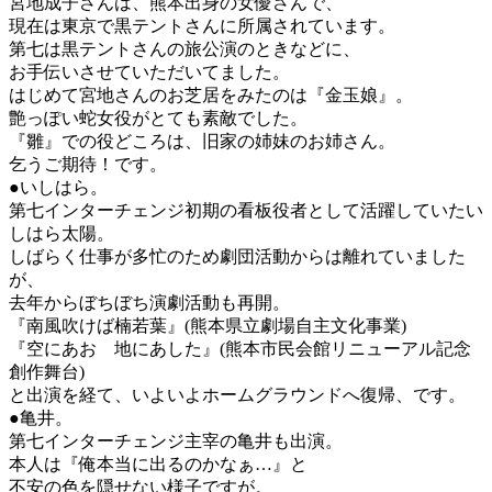
宮地成子さんは、熊本出身の女優さんで、
現在は東京で黒テントさんに所属されています。
第七は黒テントさんの旅公演のときなどに、
お手伝いさせていただいてました。
はじめて宮地さんのお芝居をみたのは『金玉娘』。
艶っぽい蛇女役がとても素敵でした。
『雛』での役どころは、旧家の姉妹のお姉さん。
乞うご期待！です。
●いしはら。
第七インターチェンジ初期の看板役者として活躍していたい
しはら太陽。
しばらく仕事が多忙のため劇団活動からは離れていました
が、
去年からぼちぼち演劇活動も再開。
『南風吹けば楠若葉』(熊本県立劇場自主文化事業)
『空にあお 地にあした』(熊本市民会館リニューアル記念
創作舞台)
と出演を経て、いよいよホームグラウンドへ復帰、です。
●亀井。
第七インターチェンジ主宰の亀井も出演。
本人は『俺本当に出るのかなぁ…』と
不安の色を隠せない様子ですが。