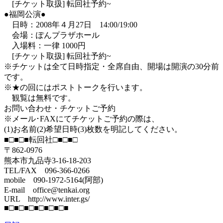
[チケット取扱] 転回社予約~
●福岡公演●
日時：2008年４月27日 14:00/19:00
会場：ぽんプラザホール
入場料：一律 1000円
[チケット取扱] 転回社予約~
※チケットは全て日時指定・全席自由、開場は開演の30分前
です。
※★の回にはポストトークを行います。
観覧は無料です。
お問い合わせ・チケットご予約
※メール･FAXにてチケットご予約の際は、
(1)お名前(2)希望日時(3)枚数を明記してください。
■□■□■転回社□■□■□
〒862-0976
熊本市九品寺3-16-18-203
TEL/FAX 096-366-0266
mobile 090-1972-5164(阿部)
E-mail office@tenkai.org
URL http://www.inter.gs/
■□■□■□■□■□■□■