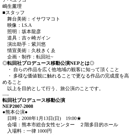
嶋生薰理
■スタッフ
舞台美術：イサワマコト
映像：I.S.A
照明：坂本龍彦
道具：吉ヶ崎ガイン
演出助手：紫川悠
情宣美術：久枝きくゑ
企画・制作：転回社~
◎
転回社プロデュース移動公演NEPとは
◎
・ 自らの作品を広く他地域の観客に知って頂くこと
・ 多様な価値観に触れることで更なる作品の完成度を高
めること
以上を目的として行う、旅公演のことです。
—-
転回社プロデュース移動公演
NEP
2007-2008
●熊本公演●
日時：2008年1月13日(日) 19:00★
会場：熊本市総合女性センター ２階多目的ホール
入場料：一律 1000円