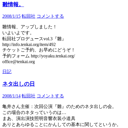
雛情報。
2008/1/15
転回社
コメントする
雛情報、アップしました！
いよいよです。
転回社プロデュースvol.3『雛』
http://info.tenkai.org/item/492
チケットご予約、お早めにどうぞ！
予約フォーム http://yoyaku.tenkai.org/
office@tenkai.org
日記
ネタ出しの日
2008/1/14
転回社
コメントする
亀井さん主催：次回公演『雛』のためのネタ出しの会。
この場合のネタっていうのは…
まあ、演出演技照明音響衣装小道具
ありとあらゆることにかんしての基本に関してというか。