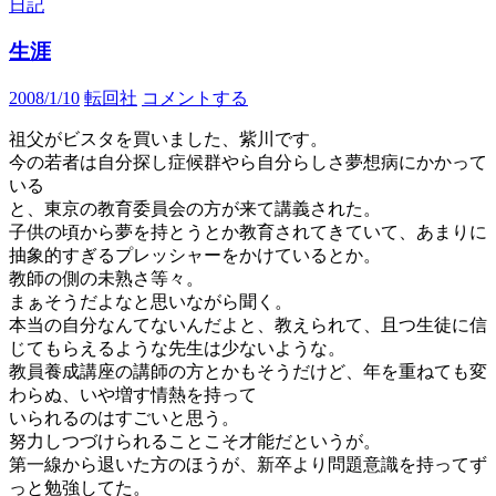
日記
生涯
2008/1/10
転回社
コメントする
祖父がビスタを買いました、紫川です。
今の若者は自分探し症候群やら自分らしさ夢想病にかかって
いる
と、東京の教育委員会の方が来て講義された。
子供の頃から夢を持とうとか教育されてきていて、あまりに
抽象的すぎるプレッシャーをかけているとか。
教師の側の未熟さ等々。
まぁそうだよなと思いながら聞く。
本当の自分なんてないんだよと、教えられて、且つ生徒に信
じてもらえるような先生は少ないような。
教員養成講座の講師の方とかもそうだけど、年を重ねても変
わらぬ、いや増す情熱を持って
いられるのはすごいと思う。
努力しつづけられることこそ才能だというが。
第一線から退いた方のほうが、新卒より問題意識を持ってず
っと勉強してた。