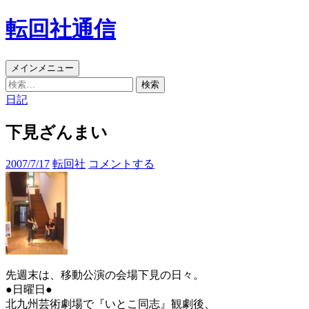
コ
転回社通信
ン
テ
ン
検
メインメニュー
ツ
索
検
へ
索:
日記
ス
キ
下見ざんまい
ッ
プ
2007/7/17
転回社
コメントする
先週末は、移動公演の会場下見の日々。
●日曜日●
北九州芸術劇場で『いとこ同志』観劇後、