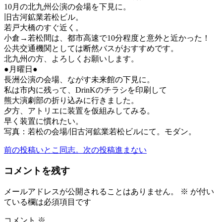
10月の北九州公演の会場を下見に。
旧古河鉱業若松ビル。
若戸大橋のすぐ近く。
小倉→若松間は、都市高速で10分程度と意外と近かった！
公共交通機関としては断然バスがおすすめです。
北九州の方、よろしくお願いします。
●月曜日●
長洲公演の会場、ながす未来館の下見に。
私は市内に残って、DrinKのチラシを印刷して
熊大演劇部の折り込みに行きました。
夕方、アトリエに装置を仮組みしてみる。
早く装置に慣れたい。
写真：若松の会場/旧古河鉱業若松ビルにて。モダン。
前の投稿
いとこ同志。
次の投稿
進まない
投
稿
コメントを残す
ナ
メールアドレスが公開されることはありません。
※
が付い
ビ
ている欄は必須項目です
ゲ
コメント
※