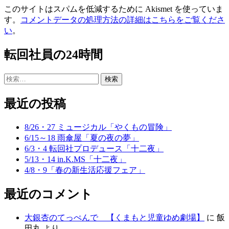
このサイトはスパムを低減するために Akismet を使っていま
す。
コメントデータの処理方法の詳細はこちらをご覧くださ
い
。
転回社員の24時間
検
索:
最近の投稿
8/26・27 ミュージカル「やくもの冒険」
6/15～18 雨傘屋「夏の夜の夢」
6/3・4 転回社プロデュース「十二夜」
5/13・14 in.K.MS「十二夜」
4/8・9「春の新生活応援フェア」
最近のコメント
大銀杏のてっぺんで 【くまもと児童ゆめ劇場】
に
飯
田丸
より