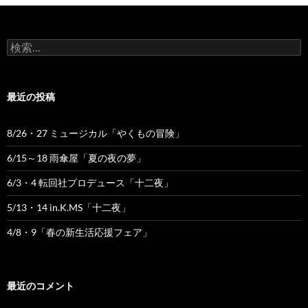
検
索:
最近の投稿
8/26・27 ミュージカル「やくもの冒険」
6/15～18 雨傘屋「夏の夜の夢」
6/3・4 転回社プロデュース「十二夜」
5/13・14 in.K.MS「十二夜」
4/8・9「春の新生活応援フェア」
最近のコメント