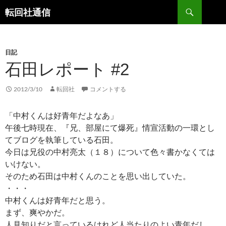
コ
検
転回社通信
ン
索
テ
ン
日記
ツ
石田レポート #2
へ
ス
キ
2012/3/10
転回社
コメントする
ッ
プ
「中村くんは好青年だよなあ」
午後七時現在、『兄、部屋にて爆死』情宣活動の一環とし
てブログを執筆している石田。
今日は兄役の中村亮太（１８）について色々書かなくては
いけない。
そのため石田は中村くんのことを思い出していた。
・・・
中村くんは好青年だと思う。
まず、爽やかだ。
人見知りだと言っているけれど人当たりのよい青年だし。