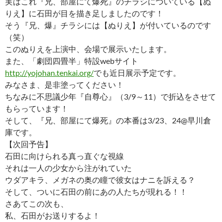
実はこれ『兄、部屋にて爆死』のチラシについている【ぬ
りえ】に石田が目を描き足しましたのです！
そう『兄、爆』チラシには【ぬりえ】が付いているのです
（笑）
このぬりえを上演中、会場で展示いたします。
また、「劇団四畳半」特設webサイト
http://yojohan.tenkai.org/
でも近日展示予定です。
みなさま、是非塗ってください！
ちなみに不思議少年『自尊心』（3/9～11）で折込をさせて
もらっています！
そして、『兄、部屋にて爆死』の本番は3/23、24@早川倉
庫です。
【次回予告】
石田に向けられる真っ直ぐな視線
それは一人の少女から注がれていた
ウダアキラ、メガネの奥の瞳で彼女はナニを訴える？
そして、ついに石田の前にあの人たちが現れる！！
さあてこの次も、
私、石田がお送りするよ！