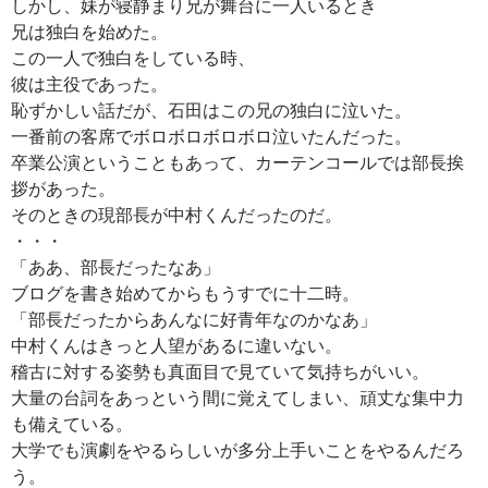
しかし、妹が寝静まり兄が舞台に一人いるとき
兄は独白を始めた。
この一人で独白をしている時、
彼は主役であった。
恥ずかしい話だが、石田はこの兄の独白に泣いた。
一番前の客席でボロボロボロボロ泣いたんだった。
卒業公演ということもあって、カーテンコールでは部長挨
拶があった。
そのときの現部長が中村くんだったのだ。
・・・
「ああ、部長だったなあ」
ブログを書き始めてからもうすでに十二時。
「部長だったからあんなに好青年なのかなあ」
中村くんはきっと人望があるに違いない。
稽古に対する姿勢も真面目で見ていて気持ちがいい。
大量の台詞をあっという間に覚えてしまい、頑丈な集中力
も備えている。
大学でも演劇をやるらしいが多分上手いことをやるんだろ
う。