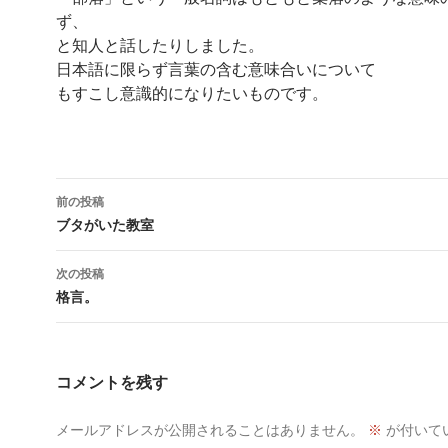
ず、
と知人と話したりしました。
日本語に限らず言葉の含む意味合いについて
もすこし意識的になりたいものです。
投
前の投稿
稿
ブタがいた教室
ナ
次の投稿
ビ
格言。
ゲ
ー
コメントを残す
シ
メールアドレスが公開されることはありません。
※
が付いて
ョ