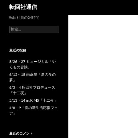
検
転回社通信
索
コ
転回社員の24時間
ン
検
テ
索:
ン
ツ
最近の投稿
へ
8/26・27 ミュージカル「や
ス
くもの冒険」
キ
6/15～18 雨傘屋「夏の夜の
ッ
夢」
プ
6/3・4 転回社プロデュース
「十二夜」
5/13・14 in.K.MS「十二夜」
4/8・9「春の新生活応援フェ
ア」
最近のコメント