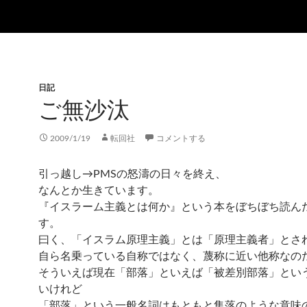
日記
ご無沙汰
2009/1/19
転回社
コメントする
引っ越し→PMSの怒濤の日々を終え、
なんとか生きています。
『イスラーム主義とは何か』という本をぼちぼち読ん
す。
曰く、「イスラム原理主義」とは「原理主義者」とさ
自ら名乗っている自称ではなく、蔑称に近い他称なの
そういえば現在「部落」といえば「被差別部落」とい
いけれど
「部落」という一般名詞はもともと集落のような意味