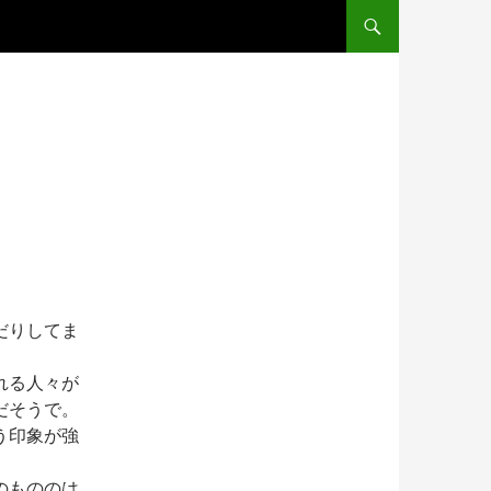
だりしてま
れる人々が
だそうで。
う印象が強
のもののは