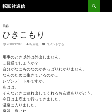
コ
検
転回社通信
ン
索
テ
ン
日記
ツ
ひきこもり
へ
ス
キ
2008/12/10
転回社
コメントする
ッ
プ
用事のとき以外は外出しません。
…普通でしょうか？
自分がなにものなのかさっぱりわかりません。
なんのために生きているのか…
レゾンデートルですか。
あはは。
そんなときに連れ出してくれるお友達ありがとう。
今日は山鹿まで行ってきました。
温泉に入りました。
泉質、良いね。