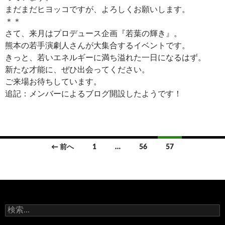
まだまだヒヨッコですが、よろしくお願いします。
＊＊
さて、来月はプロデュース企画『若葉の輝き』。
熊本の若手演劇人さんが大集合するイベントです。
きっと、若いエネルギーに満ち溢れた一日になるはず。
新たな才能に、ぜひ出会ってください。
ご来場お待ちしています。
追記：メンバーによるブログ開設したようです！
← 前へ
1
…
56
57
投
稿
ナ
検
ビ
索