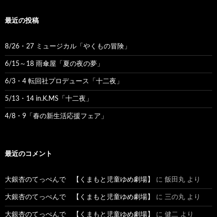
:
ゲ
最近の投稿
ー
シ
8/26・27 ミュージカル「やくもの冒険」
ョ
6/15～18 雨傘屋「夏の夜の夢」
ン
6/3・4 転回社プロデュース「十二夜」
5/13・14 in.K.MS「十二夜」
4/8・9「春の新生活応援フェア」
最近のコメント
大銀杏のてっぺんで 【くまもと児童ゆめ劇場】
に
飯田丸
より
大銀杏のてっぺんで 【くまもと児童ゆめ劇場】
に
三の丸
より
大銀杏のてっぺんで 【くまもと児童ゆめ劇場】
に
健二
より