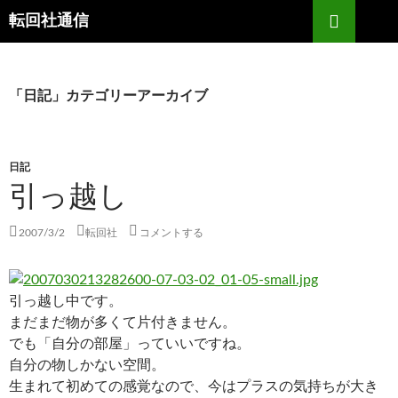
コ
検
転回社通信
ン
索
テ
ン
ツ
「日記」カテゴリーアーカイブ
へ
ス
キ
日記
ッ
引っ越し
プ
2007/3/2
転回社
コメントする
引っ越し中です。
まだまだ物が多くて片付きません。
でも「自分の部屋」っていいですね。
自分の物しかない空間。
生まれて初めての感覚なので、今はプラスの気持ちが大き