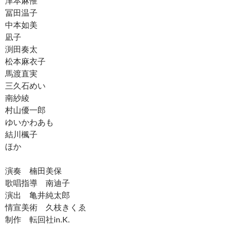
津本麻惟
冨田温子
中本如美
凪子
渕田奏太
松本麻衣子
馬渡直実
三久石めい
南紗綾
村山優一郎
ゆいかわあも
結川楓子
ほか
演奏 楠田美保
歌唱指導 南迪子
演出 亀井純太郎
情宣美術 久枝きくゑ
制作 転回社in.K.