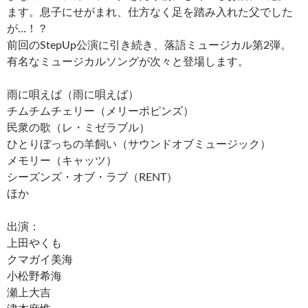
ます。息子にせがまれ、仕方なく足を踏み入れた父でした
が…！？
前回のStepUp公演に引き続き、落語ミュージカル第2弾。
有名なミュージカルソングが次々と登場します。
雨に唄えば（雨に唄えば）
チムチムチェリー（メリーポピンズ）
民衆の歌（レ・ミゼラブル）
ひとりぼっちの羊飼い（サウンドオブミュージック）
メモリー（キャッツ）
シーズンズ・オブ・ラブ（RENT）
ほか
出演：
上田やくも
クマガイ美海
小松野希海
瀬上大吉