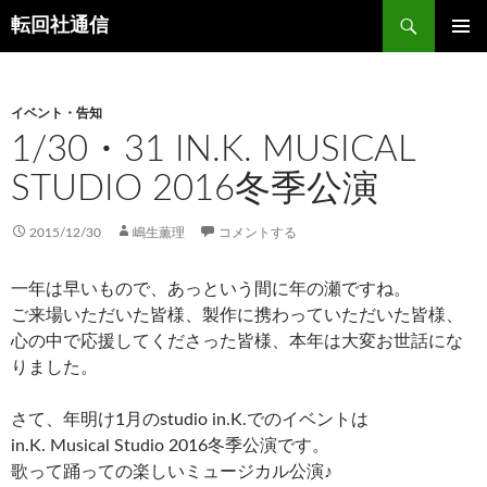
コ
検
転回社通信
ン
索
メインメ
テ
ニュー
ン
イベント・告知
ツ
1/30・31 IN.K. MUSICAL
へ
ス
STUDIO 2016冬季公演
キ
ッ
2015/12/30
嶋生薫理
コメントする
プ
一年は早いもので、あっという間に年の瀬ですね。
ご来場いただいた皆様、製作に携わっていただいた皆様、
心の中で応援してくださった皆様、本年は大変お世話にな
りました。
さて、年明け1月のstudio in.K.でのイベントは
in.K. Musical Studio 2016冬季公演です。
歌って踊っての楽しいミュージカル公演♪