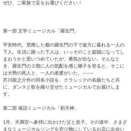
ぜひ、ご家族で足をお運びください！
第一部 文学ミュージカル「羅生門」
平安時代、荒廃した都の羅生門の下で途方に暮れる一人の
下人。生活に困った下人は、いっそのこと盗賊になってし
まおうかと思いつめていたが、勇気が出ない。そんなと
き、羅生門の２階に人の気配を感じ梯子を登ると、そこに
は大勢の死人と、一人の老婆がいた。―――
芥川龍之介作の同名小説を、クラシックの名曲たちと共
に、ダンスと歌を織り交ぜたミュージカルでお届けしま
す。
第二部 落語ミュージカル「初天神」
1月、天満宮へ参拝に出かけた父と息子。その道中、さまざ
まなミュージカルソングを売り物にしているお店に出会い