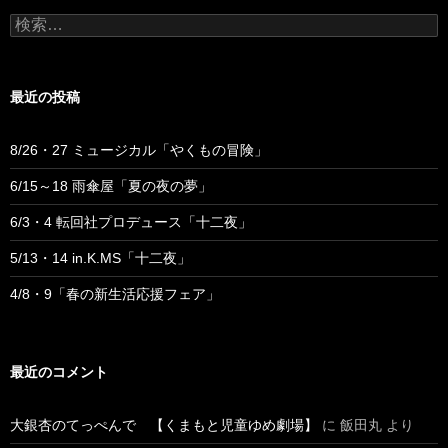
検
索:
最近の投稿
8/26・27 ミュージカル「やくもの冒険」
6/15～18 雨傘屋「夏の夜の夢」
6/3・4 転回社プロデュース「十二夜」
5/13・14 in.K.MS「十二夜」
4/8・9「春の新生活応援フェア」
最近のコメント
大銀杏のてっぺんで 【くまもと児童ゆめ劇場】
に
飯田丸
より