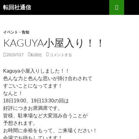
コ
検
転回社通信
ン
索
テ
ン
イベント・告知
ツ
KAGUYA小屋入り！！
へ
ス
キ
2015/7/17
転回社
コメントする
ッ
プ
Kaguya小屋入りしました！！
色んな力と色んな思いが掛け合わされて
すごいことになってます！
なんと！
18日19:00、19日13:30の回は
好評につきお席満席です。
皆様、駐車場など大変混み合うことが
予想されます。
お時間に余裕をもって、ご来場ください！
会場でお待ちしています！