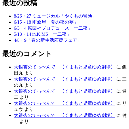
最近の投稿
8/26・27 ミュージカル「やくもの冒険」
6/15～18 雨傘屋「夏の夜の夢」
6/3・4 転回社プロデュース「十二夜」
5/13・14 in.K.MS「十二夜」
4/8・9「春の新生活応援フェア」
最近のコメント
大銀杏のてっぺんで 【くまもと児童ゆめ劇場】
に
飯
田丸
より
大銀杏のてっぺんで 【くまもと児童ゆめ劇場】
に
三
の丸
より
大銀杏のてっぺんで 【くまもと児童ゆめ劇場】
に
健
二
より
大銀杏のてっぺんで 【くまもと児童ゆめ劇場】
に
リ
ュウ
より
大銀杏のてっぺんで 【くまもと児童ゆめ劇場】
に
健
二
より