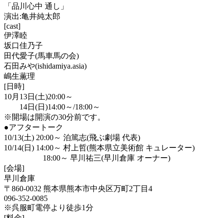
「品川心中 通し」
演出:亀井純太郎
[cast]
伊澤睦
坂口佳乃子
田代愛子(馬車馬の会)
石田みや(ishidamiya.asia)
嶋生薫理
[日時]
10月13日(土)20:00～
14日(日)14:00～/18:00～
※開場は開演の30分前です。
●アフタートーク
10/13(土) 20:00～ 泊篤志(飛ぶ劇場 代表)
10/14(日) 14:00～ 村上哲(熊本県立美術館 キュレーター)
18:00～ 早川祐三(早川倉庫 オーナー)
[会場]
早川倉庫
〒860-0032 熊本県熊本市中央区万町2丁目4
096-352-0085
※呉服町電停より徒歩1分
[料金]