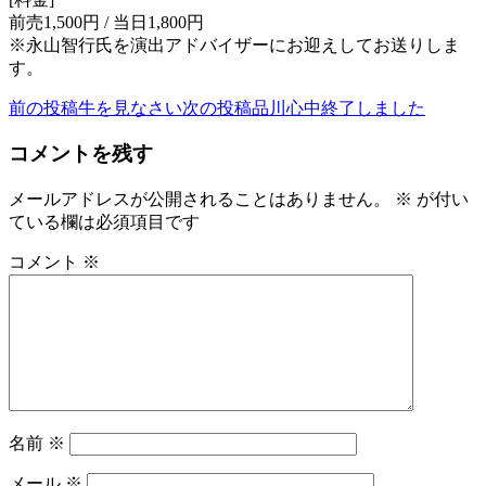
前売1,500円 / 当日1,800円
※永山智行氏を演出アドバイザーにお迎えしてお送りしま
す。
前の投稿
牛を見なさい
次の投稿
品川心中終了しました
投
稿
コメントを残す
ナ
メールアドレスが公開されることはありません。
※
が付い
ビ
ている欄は必須項目です
ゲ
コメント
※
ー
シ
ョ
ン
名前
※
メール
※