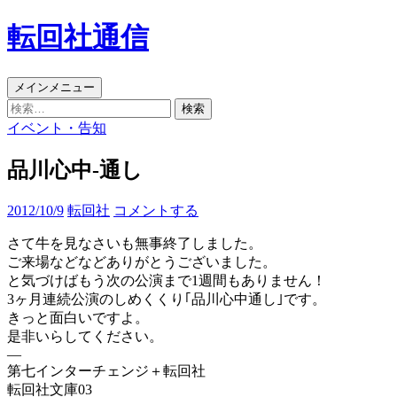
コ
転回社通信
ン
テ
ン
検
メインメニュー
ツ
索
検
へ
索:
イベント・告知
ス
キ
品川心中-通し
ッ
プ
2012/10/9
転回社
コメントする
さて牛を見なさいも無事終了しました。
ご来場などなどありがとうございました。
と気づけばもう次の公演まで1週間もありません！
3ヶ月連続公演のしめくくり｢品川心中通し｣です。
きっと面白いですよ。
是非いらしてください。
—
第七インターチェンジ＋転回社
転回社文庫03