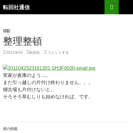
コ
検
転回社通信
ン
索
テ
ン
日記
ツ
整理整頓
へ
ス
キ
2011/4/19
転回社
コメントする
ッ
プ
実家が倉庫のよう…。
まだ引っ越しの片付け終わりません。。。
稽古場も片付けないと。
そろそろ草むしりも始めなければ、です。
投
前の投稿