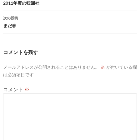
稿
2011年度の転回社
ナ
次の投稿
ビ
まだ春
ゲ
ー
コメントを残す
シ
ョ
メールアドレスが公開されることはありません。
※
が付いている欄
は必須項目です
ン
コメント
※