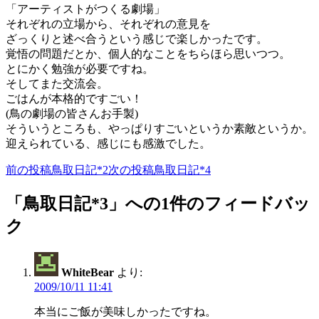
「アーティストがつくる劇場」
それぞれの立場から、それぞれの意見を
ざっくりと述べ合うという感じで楽しかったです。
覚悟の問題だとか、個人的なことをちらほら思いつつ。
とにかく勉強が必要ですね。
そしてまた交流会。
ごはんが本格的ですごい！
(鳥の劇場の皆さんお手製)
そういうところも、やっぱりすごいというか素敵というか。
迎えられている、感じにも感激でした。
前の投稿
鳥取日記*2
次の投稿
鳥取日記*4
投
稿
「鳥取日記*3」への1件のフィードバッ
ナ
ク
ビ
ゲ
WhiteBear
より:
ー
2009/10/11 11:41
シ
本当にご飯が美味しかったですね。