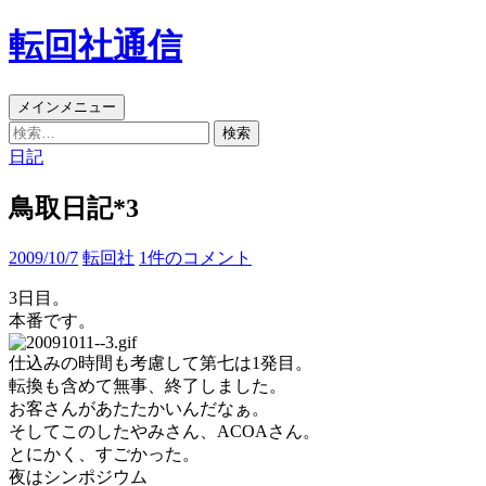
コ
転回社通信
ン
テ
ン
検
メインメニュー
ツ
索
検
へ
索:
日記
ス
キ
鳥取日記*3
ッ
プ
2009/10/7
転回社
1件のコメント
3日目。
本番です。
仕込みの時間も考慮して第七は1発目。
転換も含めて無事、終了しました。
お客さんがあたたかいんだなぁ。
そしてこのしたやみさん、ACOAさん。
とにかく、すごかった。
夜はシンポジウム