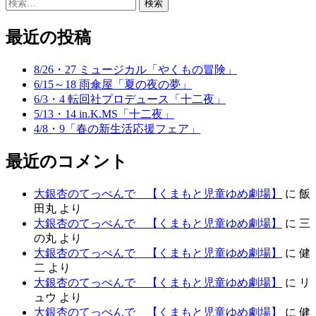
検
索:
最近の投稿
8/26・27 ミュージカル「やくもの冒険」
6/15～18 雨傘屋「夏の夜の夢」
6/3・4 転回社プロデュース「十二夜」
5/13・14 in.K.MS「十二夜」
4/8・9「春の新生活応援フェア」
最近のコメント
大銀杏のてっぺんで 【くまもと児童ゆめ劇場】
に
飯
田丸
より
大銀杏のてっぺんで 【くまもと児童ゆめ劇場】
に
三
の丸
より
大銀杏のてっぺんで 【くまもと児童ゆめ劇場】
に
健
二
より
大銀杏のてっぺんで 【くまもと児童ゆめ劇場】
に
リ
ュウ
より
大銀杏のてっぺんで 【くまもと児童ゆめ劇場】
に
健