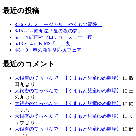
最近の投稿
8/26・27 ミュージカル「やくもの冒険」
6/15～18 雨傘屋「夏の夜の夢」
6/3・4 転回社プロデュース「十二夜」
5/13・14 in.K.MS「十二夜」
4/8・9「春の新生活応援フェア」
最近のコメント
大銀杏のてっぺんで 【くまもと児童ゆめ劇場】
に
飯
田丸
より
大銀杏のてっぺんで 【くまもと児童ゆめ劇場】
に
三
の丸
より
大銀杏のてっぺんで 【くまもと児童ゆめ劇場】
に
健
二
より
大銀杏のてっぺんで 【くまもと児童ゆめ劇場】
に
リ
ュウ
より
大銀杏のてっぺんで 【くまもと児童ゆめ劇場】
に
健
二
より