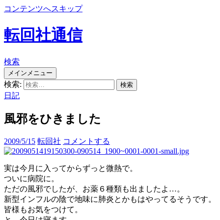
コンテンツへスキップ
転回社通信
検索
メインメニュー
検索:
日記
風邪をひきました
2009/5/15
転回社
コメントする
実は今月に入ってからずっと微熱で。
ついに病院に。
ただの風邪でしたが、お薬６種類も出ましたよ…。
新型インフルの陰で地味に肺炎とかもはやってるそうです。
皆様もお気をつけて。
と、今日は寝ます。