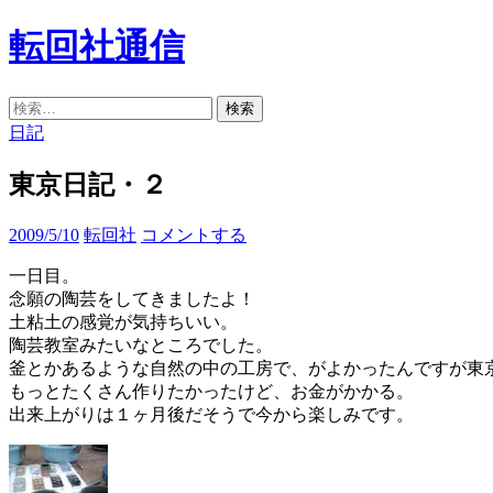
コ
転回社通信
ン
テ
ン
検
検
ツ
索
索:
日記
へ
ス
東京日記・２
キ
ッ
2009/5/10
転回社
コメントする
プ
一日目。
念願の陶芸をしてきましたよ！
土粘土の感覚が気持ちいい。
陶芸教室みたいなところでした。
釜とかあるような自然の中の工房で、がよかったんですが東
もっとたくさん作りたかったけど、お金がかかる。
出来上がりは１ヶ月後だそうで今から楽しみです。