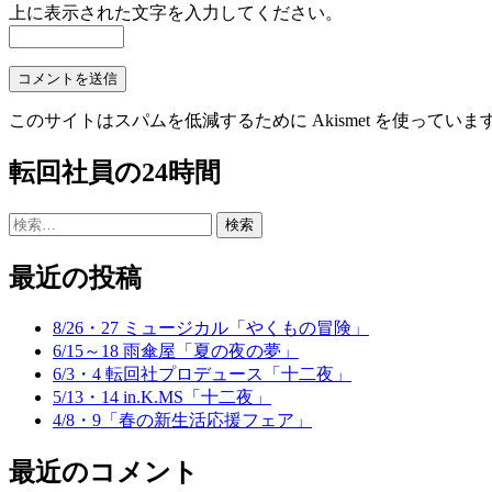
上に表示された文字を入力してください。
このサイトはスパムを低減するために Akismet を使っていま
転回社員の24時間
検
索:
最近の投稿
8/26・27 ミュージカル「やくもの冒険」
6/15～18 雨傘屋「夏の夜の夢」
6/3・4 転回社プロデュース「十二夜」
5/13・14 in.K.MS「十二夜」
4/8・9「春の新生活応援フェア」
最近のコメント