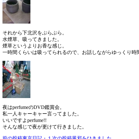
それから下北沢をぶらぶら。
水煙草、吸ってきました。
煙草というよりお香な感じ。
一時間くらいは吸ってられるので、お話しながらゆっくり時
夜はperfumeのDVD鑑賞会。
私一人キャーキャー言ってました。
いいですよperfume!!
そんな感じで夜が更けて行きました。
前の投稿
東京日記・１
次の投稿
風邪をひきました