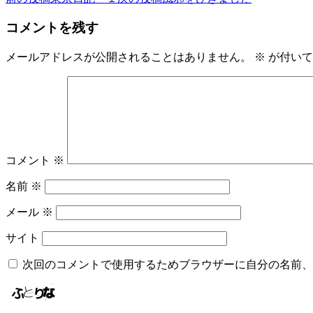
投
稿
コメントを残す
ナ
メールアドレスが公開されることはありません。
※
が付いて
ビ
ゲ
ー
シ
ョ
コメント
※
ン
名前
※
メール
※
サイト
次回のコメントで使用するためブラウザーに自分の名前、