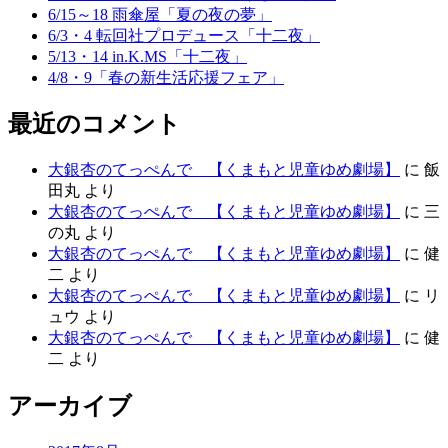
6/15～18 雨傘屋「夏の夜の夢」
6/3・4 転回社プロデュース「十二夜」
5/13・14 in.K.MS「十二夜」
4/8・9「春の新生活応援フェア」
最近のコメント
大銀杏のてっぺんで 【くまもと児童ゆめ劇場】
に
飯
田丸
より
大銀杏のてっぺんで 【くまもと児童ゆめ劇場】
に
三
の丸
より
大銀杏のてっぺんで 【くまもと児童ゆめ劇場】
に
健
二
より
大銀杏のてっぺんで 【くまもと児童ゆめ劇場】
に
リ
ュウ
より
大銀杏のてっぺんで 【くまもと児童ゆめ劇場】
に
健
二
より
アーカイブ