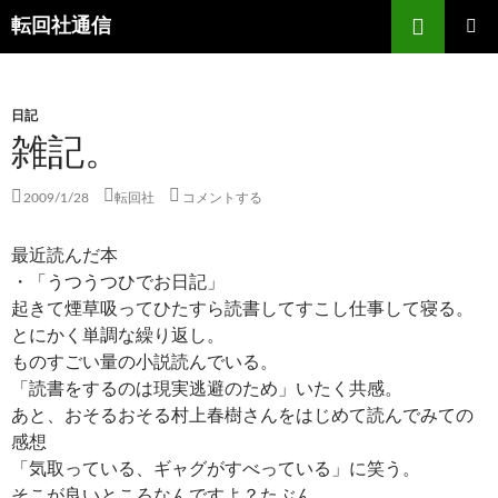
コ
検
転回社通信
ン
索
テ
メインメ
ニュー
ン
日記
ツ
雑記。
へ
ス
キ
2009/1/28
転回社
コメントする
ッ
プ
最近読んだ本
・「うつうつひでお日記」
起きて煙草吸ってひたすら読書してすこし仕事して寝る。
とにかく単調な繰り返し。
ものすごい量の小説読んでいる。
「読書をするのは現実逃避のため」いたく共感。
あと、おそるおそる村上春樹さんをはじめて読んでみての
感想
「気取っている、ギャグがすべっている」に笑う。
そこが良いところなんですよ？たぶん。