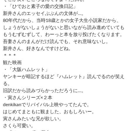
・「ひでおと素子の愛の交換日記」
新井さんのエッセイぶぶんの文体が…。
80年代だから、当時18歳とかの女子大生小説家だから、
しょうがないしょうがないと思いながら読み進めていても
もうむずむずして、わーっと本を放り投げたくなります。
吾妻さんのまんがだけ読んでも、それ意味ないし。
新井さん、好きなんですけどね。
＊＊＊
観た映画
・「大阪ハムレット」
ヤンキーが暗記するほど『ハムレット』読んでるのが笑え
る。
旧訳だから読みづらかっただろうに…。
・寅さんシリーズ×２本
denkikanでリバイバル上映やってたんで。
はじめてまともに観ました、おもしろいー。
寅さんみたいな兄が欲しい。
さくら可愛い。