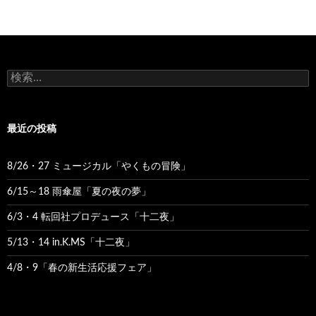
検
索:
最近の投稿
8/26・27 ミュージカル「やくもの冒険」
6/15～18 雨傘屋「夏の夜の夢」
6/3・4 転回社プロデュース「十二夜」
5/13・14 in.K.MS「十二夜」
4/8・9「春の新生活応援フェア」