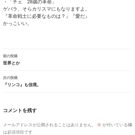
・「チェ 28歳の革命」
ゲバラ、そらカリスマにもなりますよ。
『革命戦士に必要なものは？』『愛だ』
かっこいい。
投
前の投稿
稿
世界とか
ナ
次の投稿
ビ
『リンコ』も佳境。
ゲ
ー
コメントを残す
シ
メールアドレスが公開されることはありません。
※
が付いている欄
ョ
は必須項目です