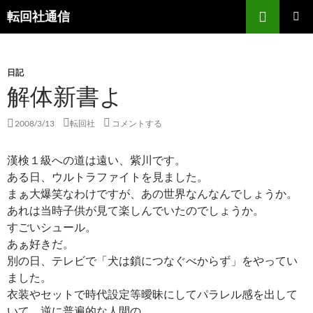
コ
検
転回社通信
ン
索
テ
メインメ
ニュー
ン
日記
ツ
解体新書よ
へ
ス
キ
2008/3/13
転回社
コメントする
ッ
プ
漢検１級への道は遠い、紫川です。
ある日、ウルトラファイトを見ました。
まぁ大爆笑なわけですが、あの世界なんなんでしょうか。
あれは当時子供が見て楽しんでいたのでしょうか。
すごいシュール。
あぁ好きだ。
別の日、テレビで「犬は鎖につなぐべからず」をやってい
ました。
衣装やセットで時代設定等曖昧にしてパラレル感を出して
いて、逆に普遍的な人間の、