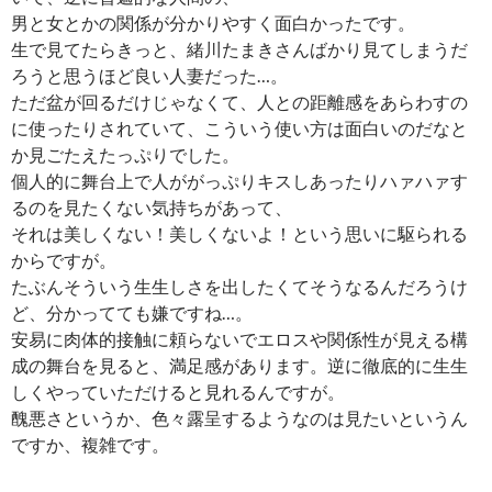
男と女とかの関係が分かりやすく面白かったです。
生で見てたらきっと、緒川たまきさんばかり見てしまうだ
ろうと思うほど良い人妻だった…。
ただ盆が回るだけじゃなくて、人との距離感をあらわすの
に使ったりされていて、こういう使い方は面白いのだなと
か見ごたえたっぷりでした。
個人的に舞台上で人ががっぷりキスしあったりハァハァす
るのを見たくない気持ちがあって、
それは美しくない！美しくないよ！という思いに駆られる
からですが。
たぶんそういう生生しさを出したくてそうなるんだろうけ
ど、分かってても嫌ですね…。
安易に肉体的接触に頼らないでエロスや関係性が見える構
成の舞台を見ると、満足感があります。逆に徹底的に生生
しくやっていただけると見れるんですが。
醜悪さというか、色々露呈するようなのは見たいというん
ですか、複雑です。