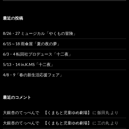
索:
最近の投稿
8/26・27 ミュージカル「やくもの冒険」
6/15～18 雨傘屋「夏の夜の夢」
6/3・4 転回社プロデュース「十二夜」
5/13・14 in.K.MS「十二夜」
4/8・9「春の新生活応援フェア」
最近のコメント
大銀杏のてっぺんで 【くまもと児童ゆめ劇場】
に
飯田丸
より
大銀杏のてっぺんで 【くまもと児童ゆめ劇場】
に
三の丸
より