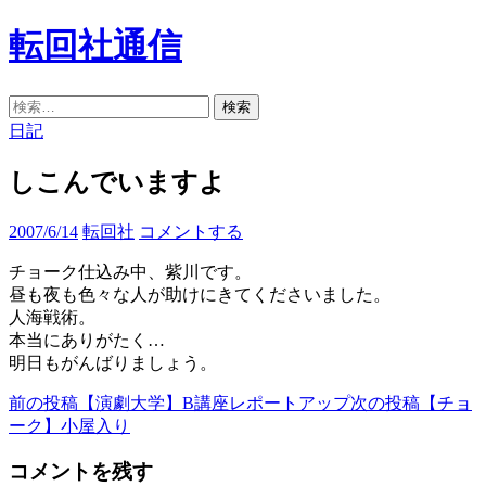
コ
転回社通信
ン
テ
ン
検
検
ツ
索
索:
日記
へ
ス
しこんでいますよ
キ
ッ
2007/6/14
転回社
コメントする
プ
チョーク仕込み中、紫川です。
昼も夜も色々な人が助けにきてくださいました。
人海戦術。
本当にありがたく…
明日もがんばりましょう。
前の投稿
【演劇大学】B講座レポートアップ
次の投稿
【チョ
投
ーク】小屋入り
稿
コメントを残す
ナ