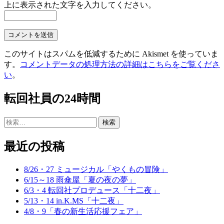
上に表示された文字を入力してください。
このサイトはスパムを低減するために Akismet を使っていま
す。
コメントデータの処理方法の詳細はこちらをご覧くださ
い
。
転回社員の24時間
検
索:
最近の投稿
8/26・27 ミュージカル「やくもの冒険」
6/15～18 雨傘屋「夏の夜の夢」
6/3・4 転回社プロデュース「十二夜」
5/13・14 in.K.MS「十二夜」
4/8・9「春の新生活応援フェア」