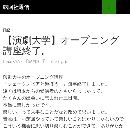
コ
検
転回社通信
ン
索
テ
ン
日記
ツ
【演劇大学】オープニング
へ
ス
講座終了。
キ
ッ
2007/5/14
転回社
コメントする
プ
演劇大学のオープニング講座
『シェークスピアと遊ぼう！』無事終了しました。
遠くは埼玉からの受講者の方もいらっしゃって、
たくさんの出会いに恵まれた三日間。
本当に楽しかったです。
楽しい、って大事なことだなと改めて思いました。
普段は、お芝居やっていて楽しいことばかりじゃないので
こういう機会に思い切り楽しむことができて、ありがたか