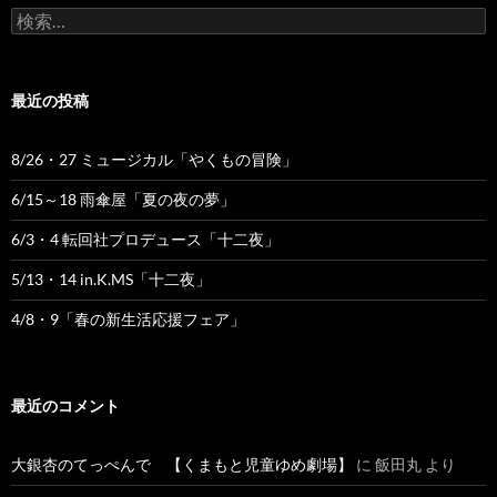
検
索:
最近の投稿
8/26・27 ミュージカル「やくもの冒険」
6/15～18 雨傘屋「夏の夜の夢」
6/3・4 転回社プロデュース「十二夜」
5/13・14 in.K.MS「十二夜」
4/8・9「春の新生活応援フェア」
最近のコメント
大銀杏のてっぺんで 【くまもと児童ゆめ劇場】
に
飯田丸
より