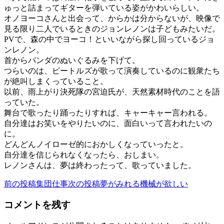
ゅっと詰まってギターを弾いている姿がかわいらしい。
オノヨーコさんと出会って、からかは分からないが、映像で
見る限り二人でいるときのジョンレノンは子どもみたいだ。
PVで、森の中でヨーコ！といいながら探し回っているジョ
ンレノン。
首からパンダのぬいぐるみを下げて。
つらいのは、ビートルズが歌って演奏しているのに観衆たち
が絶叫しまくっていること。
以前、雨上がり決死隊の宮迫氏が、天然素材時代のことを語
っていた。
舞台で歌ったり踊ったりすれば、キャーキャー言われる。
自分達はお笑いをやりたいのに、面白いって言われたいの
に。
どんどんノイローゼ的におかしくなっていったと。
自分達を信じられなくなったら、おしまい。
レノンさんは、夢は終わったって、歌っていました。
前の投稿
集団仕事
次の投稿
夢がみれる機械が欲しい
投
稿
コメントを残す
ナ