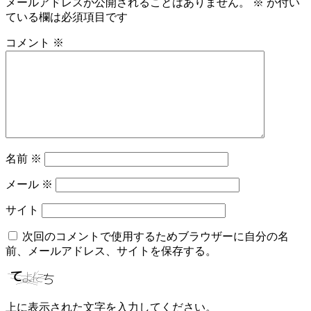
メールアドレスが公開されることはありません。
※
が付い
ビ
ている欄は必須項目です
ゲ
コメント
※
ー
シ
ョ
ン
名前
※
メール
※
サイト
次回のコメントで使用するためブラウザーに自分の名
前、メールアドレス、サイトを保存する。
上に表示された文字を入力してください。