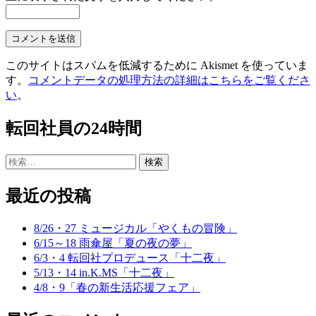
このサイトはスパムを低減するために Akismet を使っていま
す。
コメントデータの処理方法の詳細はこちらをご覧くださ
い
。
転回社員の24時間
検
索:
最近の投稿
8/26・27 ミュージカル「やくもの冒険」
6/15～18 雨傘屋「夏の夜の夢」
6/3・4 転回社プロデュース「十二夜」
5/13・14 in.K.MS「十二夜」
4/8・9「春の新生活応援フェア」