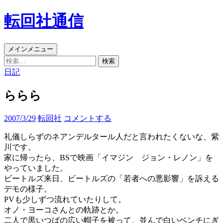
コ
転回社通信
ン
テ
ン
検
メインメニュー
ツ
索
検
へ
索:
日記
ス
キ
ららら
ッ
プ
2007/3/29
転回社
コメントする
礼儀しらずのネアンデルタール人だと言われたくないな、紫
川です。
家に帰ったら、BSで映画「イマジン ジョン・レノン」を
やっていました。
ビートルズ来日、ビートルズの「若者への悪影響」を訴える
デモの様子。
PVも少しずつ流れていたりして。
オノ・ヨーコさんとの軌跡とか。
二人で黒いつばの広い帽子を被って、並んで白いベンチにぎ