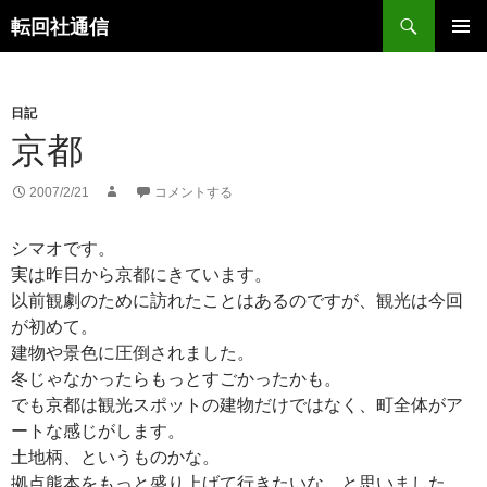
コ
検
転回社通信
ン
索
メインメ
テ
ニュー
ン
日記
ツ
京都
へ
ス
キ
2007/2/21
コメントする
ッ
プ
シマオです。
実は昨日から京都にきています。
以前観劇のために訪れたことはあるのですが、観光は今回
が初めて。
建物や景色に圧倒されました。
冬じゃなかったらもっとすごかったかも。
でも京都は観光スポットの建物だけではなく、町全体がア
ートな感じがします。
土地柄、というものかな。
拠点熊本をもっと盛り上げて行きたいな、と思いました。